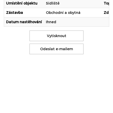
Umístění objektu
Sídliště
Topn
Zástavba
Obchodní a obytná
Zdro
Datum nastěhování
Ihned
Vytisknout
Odeslat e-mailem