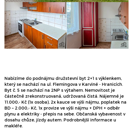
Nabízíme do podnájmu družstevní byt 2+1 s výklenkem,
který se nachází na ul. Flemingova v Karviné - Hranicích.
Byt č. 5 se nachází na 2NP s výtahem. Nemovitost je
částečně zrekonstruovaná, udržovaná čistá. Nájemné je
11.000,- Kč (1x osoba), 2x kauce ve výši nájmu, poplatek na
BD – 2.000,- Kč, 1x provize ve výši nájmu + DPH + odběr
plynu a elektriky - přepis na sebe. Občanská vybavenost v
dosahu chůze, jízdy autem. Podrobnější informace u
makléře.