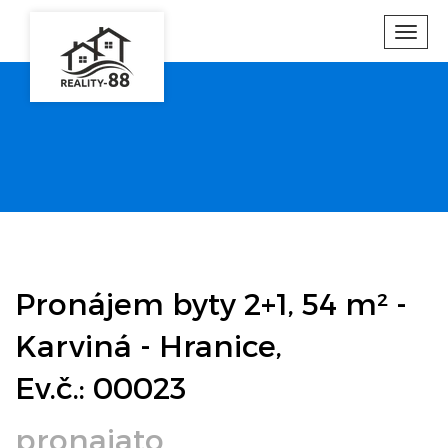
Toggl
navig
Pronájem byty 2+1, 54 m² -
Karviná - Hranice,
Ev.č.: 00023
pronajato