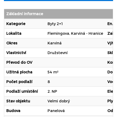
Základní informace
Kategorie
Byty 2+1
En. n
Lokalita
Flemingova, Karviná - Hranice
Zaří
Okres
Karviná
Výta
Vlastnictví
Družstevní
Skle
Převod do OV
Komu
Užitná plocha
54 m²
Dopr
Počet podlaží
8
Voda
Podlaží umístění
2. NP
Elekt
Stav objektu
Velmi dobrý
Plyn
Budova
Panelová
Odp