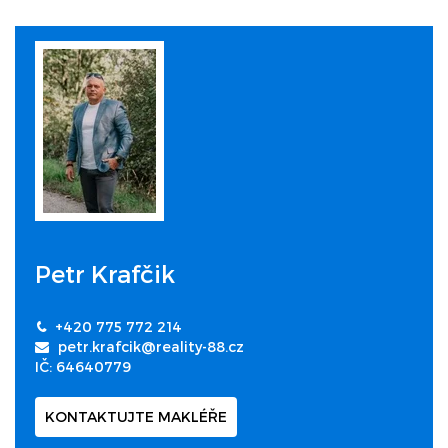
Petr Krafčik
+420 775 772 214
petr.krafcik@reality-88.cz
IČ: 64640779
KONTAKTUJTE MAKLÉŘE