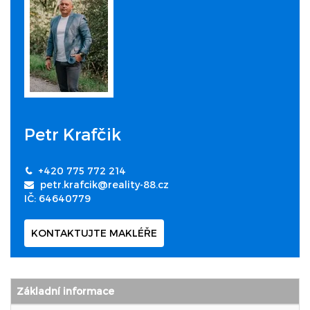
Petr Krafčik
+420 775 772 214
petr.krafcik@reality-88.cz
IČ: 64640779
KONTAKTUJTE MAKLÉŘE
Základní informace