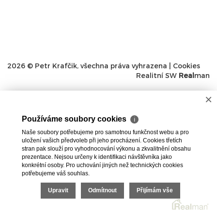
2026 © Petr Krafčik, všechna práva vyhrazena |
Cookies
Realitní SW
Real
man
×
Používáme soubory cookies
ℹ
Naše soubory potřebujeme pro samotnou funkčnost webu a pro
uložení vašich předvoleb při jeho procházení. Cookies třetích
stran pak slouží pro vyhodnocování výkonu a zkvalitnění obsahu
prezentace. Nejsou určeny k identifikaci návštěvníka jako
konkrétní osoby. Pro uchování jiných než technických cookies
potřebujeme váš souhlas.
Upravit
Odmítnout
Přijímám vše