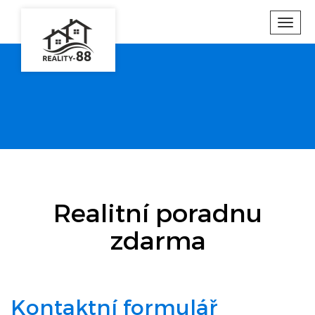
Toggl
navig
Realitní poradnu
zdarma
Kontaktní formulář